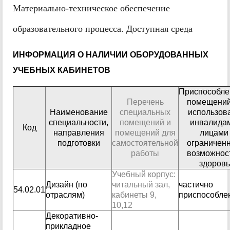
Материально-техническое обеспечение
образовательного процесса. Доступная среда
ИНФОРМАЦИЯ О НАЛИЧИИ ОБОРУДОВАННЫХ
УЧЕБНЫХ КАБИНЕТОВ
Приспособле
Перечень
помещений
Наименование
специальных
использов
специальности,
помещений и
инвалида
Код
направления
помещений для
лицами 
подготовки
самостоятельной
ограничен
работы
возможнос
здоров
Учебный корпус:
Дизайн (по
читальный зал,
частично
54.02.01
отраслям)
кабинеты 9,
приспособле
10,12
Декоративно-
прикладное