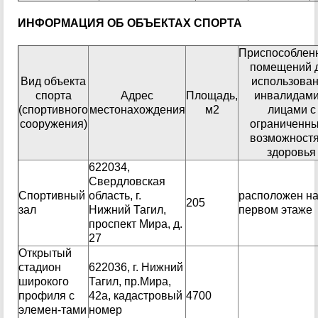
ИНФОРМАЦИЯ ОБ ОБЪЕКТАХ СПОРТА
Приспособлен
помещений 
Вид объекта
использова
спорта
Адрес
Площадь,
инвалидами
(спортивного
местонахождения
м2
лицами с
сооружения)
ограниченн
возможност
здоровья
622034,
Свердловская
Спортивный
область, г.
расположен н
205
зал
Нижний Тагил,
первом этаже
проспект Мира, д.
27
Открытый
стадион
622036, г. Нижний
широкого
Тагил, пр.Мира,
профиля с
42а, кадастровый
4700
элемен-тами
номер