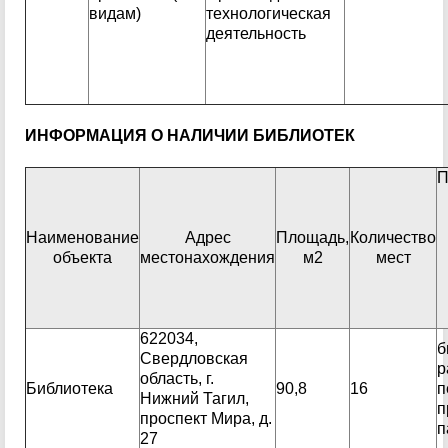
видам)
технологическая
деятельность
ИНФОРМАЦИЯ О НАЛИЧИИ БИБЛИОТЕК
П
Наименование
Адрес
Площадь,
Количество
объекта
местонахождения
м2
мест
622034,
б
Свердловская
р
область, г.
Библиотека
90,8
16
п
Нижний Тагил,
п
проспект Мира, д.
п
27