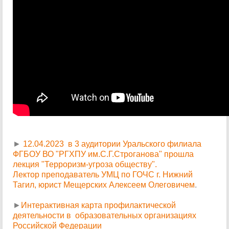
►
12.04.2023 в 3 аудитории Уральского филиала
ФГБОУ ВО "РГХПУ им.С.Г.Строганова" прошла
лекция "Терроризм-угроза обществу".
Лектор преподаватель УМЦ по ГОЧС г. Нижний
Тагил, юрист Мещерских Алексеем Олеговичем
.
►
Интерактивная карта профилактической
деятельности в образовательных организациях
Российской Федерации