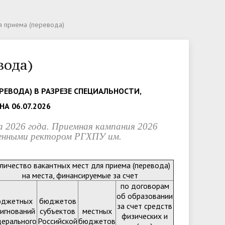
анных
Видеогалерея
Образование
Результаты вступительных
Заказать справку
Форумы
я приема (перевода)
испытаний
Педагогический состав
Документы и справки
Часто задаваемые вопросы
вода)
Образовательные стандарты и
требования
ЕВОДА) В РАЗРЕЗЕ СПЕЦИАЛЬНОСТИ,
ки
Международное сотрудничество
А 06.07.2026
Организация питания в
а 2026 года. Приемная кампания 2026
образовательной организации
денными ректором РГХПУ им.
у и
личество вакантных мест для приема (перевода)
на места, финансируемые за счет
по договорам
об образовании
юджетных
бюджетов
за счет средств
сигнований
субъектов
местных
физических и
ерального
Российской
бюджетов