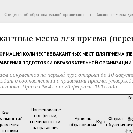
и
ра и органы управления
я кампания 2025
 материалы
олодых ученых
для подачи электронного
Библиотека
Документы
Сведения о количестве под
Дистанционное обучение
Ассоциация выпускников
Сведения об образовательной организации
›
Вакантные места дл
ательной организацией
ия, получения
заявлений
ьности и направления
еский совет
Руководство
Спортивные секции
тации
вительные курсы
Общежитие
кантные места для приема (пере
 образовательные услуги
Финансово-хозяйственная
деятельность
ОРМАЦИЯ КОЛИЧЕСТВЕ ВАКАНТНЫХ МЕСТ ДЛЯ ПРИЁМА (ПЕР
ые места для приема
Стипендии и меры поддерж
РАВЛЕНИЯ ПОДГОТОВКИ ОБРАЗОВАТЕЛЬНОЙ ОРГАНИЗАЦИИ Н
да) обучающихся
обучающихся
ием документов на первый курс открыт до 10 август
ходит в соответствии с правилами приема, утверж
оганова. Приказ № 41 от 20 февраля 2026 года
действие коррупции
Противодействие терроризм
Ко
экстремизму
Наименование
Код
профессии,
иальности/
Уровень
Форма
б
специальности,
Курс
равления
образования
обучения
ас
направления
дготовки
фед