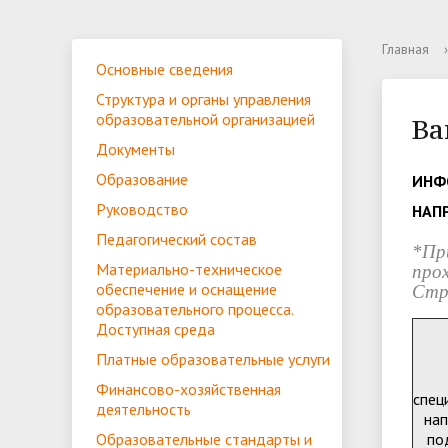
История
Основные сведения
Приемная комиссия
Расписание учебных занятий
Центр содействия занятости
Контакты
Новост
Структу
Приемна
Учебные
Совет м
Сервис 
Главная
›
Основные сведения
образов
обращен
Объявления
Оплата обучения
Отзывы выпускников
Специал
Студенч
Структура и органы управления
консуль
Специальности и направления
Подгото
образовательной организацией
Ва
Материально-техническое
Платные
Документы
обеспечение и оснащение
Образование
ИНФ
образовательного процесса.
Вакантн
Руководство
НАП
Доступная среда
(перево
Педагогический состав
*Пр
Материально-техническое
про
обеспечение и оснащение
Стр
Доступная среда
Противо
образовательного процесса.
Доступная среда
Платные образовательные услуги
Финансово-хозяйственная
спец
деятельность
нап
Образовательные стандарты и
по