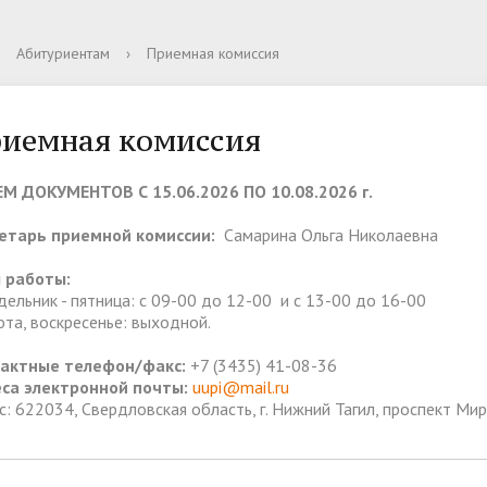
и
ра и органы управления
я кампания 2025
 материалы
олодых ученых
для подачи электронного
Библиотека
Документы
Сведения о количестве под
Дистанционное обучение
Ассоциация выпускников
Абитуриентам
›
Приемная комиссия
ательной организацией
ия, получения
заявлений
ьности и направления
еский совет
Руководство
Спортивные секции
тации
вительные курсы
Общежитие
иемная комиссия
 образовательные услуги
Финансово-хозяйственная
деятельность
М ДОКУМЕНТОВ С 15.06.2026 ПО 10.08.2026 г.
ые места для приема
Стипендии и меры поддерж
етарь приемной комиссии:
Самарина Ольга Николаевна
да) обучающихся
обучающихся
 работы:
дельник - пятница: с 09-00 до 12-00 и с 13-00 до 16-00
ота, воскресенье: выходной.
действие коррупции
Противодействие терроризм
актные телефон/факс:
+7 (3435) 41-08-36
экстремизму
са электронной почты:
uupi@mail.ru
с: 622034, Свердловская область, г. Нижний Тагил,
проспект Мира,