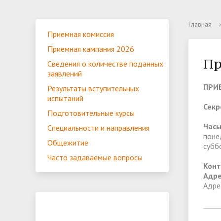
История
Основные сведения
Приемная комиссия
Расписание учебных занятий
Центр содействия занятости
Контакты
Новост
Структу
Приемна
Учебные
Совет м
Сервис 
Главная
›
Приемная комиссия
образов
обращен
Объявления
Оплата обучения
Отзывы выпускников
Специал
Студенч
Приемная кампания 2026
консуль
Специальности и направления
Подгото
Пр
Материально-техническое
Платные
Сведения о количестве поданных
заявлений
обеспечение и оснащение
ПРИЕ
Результаты вступительных
образовательного процесса.
Вакантн
испытаний
С
екр
Доступная среда
(перево
Подготовительные курсы
Часы
Специальности и направления
поне
Общежитие
субб
Доступная среда
Противо
Часто задаваемые вопросы
Конт
Адре
Адре