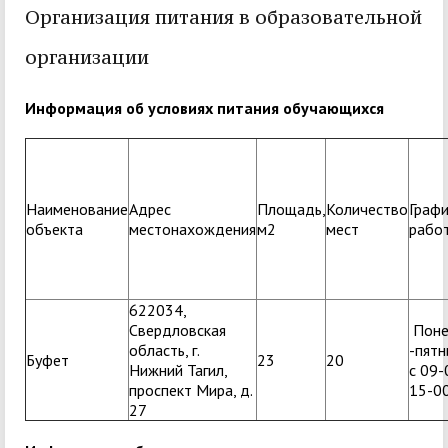
Организация питания в образовательной
организации
Информация об условиях питания обучающихся
Наименование
Адрес
Площадь,
Количество
Граф
объекта
местонахождения
м2
мест
рабо
622034,
Свердловская
Поне
область, г.
-пятн
Буфет
23
20
Нижний Тагил,
с 09-
проспект Мира, д.
15-0
27