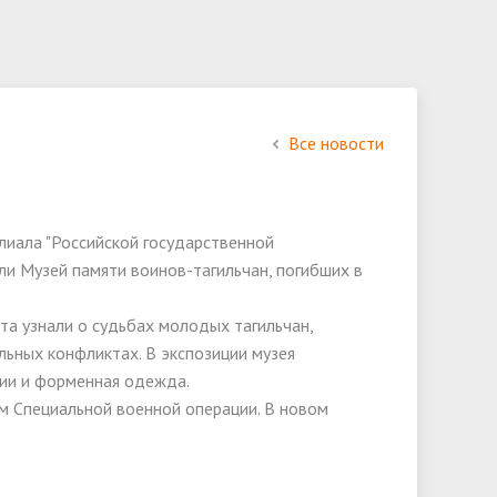
анных
Видеогалерея
Образование
Результаты вступительных
Заказать справку
Форумы
испытаний
Педагогический состав
Документы и справки
Часто задаваемые вопросы
Образовательные стандарты и
Все новости
требования
ки
Международное сотрудничество
лиала "Российской государственной
Организация питания в
ли Музей памяти воинов-тагильчан, погибших в
образовательной организации
та узнали о судьбах молодых тагильчан,
у и
льных конфликтах. В экспозиции музея
фии и форменная одежда.
м Специальной военной операции. В новом