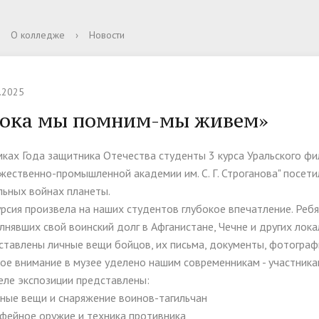
и
ра и органы управления
я кампания 2025
 материалы
олодых ученых
для подачи электронного
Библиотека
Документы
Сведения о количестве под
Дистанционное обучение
Ассоциация выпускников
О колледже
›
Новости
ательной организацией
ия, получения
заявлений
ьности и направления
еский совет
Руководство
Спортивные секции
тации
вительные курсы
Общежитие
 образовательные услуги
Финансово-хозяйственная
.2025
деятельность
ока мы помним-мы живем»
ые места для приема
Стипендии и меры поддерж
мках Года защитника Отечества студенты 3 курса Уральского фи
да) обучающихся
обучающихся
жественно-промышленной академии им. С. Г. Строганова" посети
льных войнах планеты.
урсия произвела на наших студентов глубокое впечатление. Ребя
действие коррупции
Противодействие терроризм
лнявших свой воинский долг в Афганистане, Чечне и других лока
экстремизму
ставлены личные вещи бойцов, их письма, документы, фотогра
ое внимание в музее уделено нашим современникам - участника
еле экспозиции представлены:
чные вещи и снаряжение воинов-тагильчан
офейное оружие и техника противника