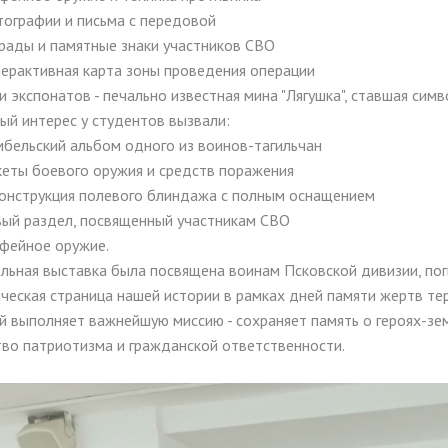
тографии и письма с передовой
грады и памятные знаки участников СВО
терактивная карта зоны проведения операции
и экспонатов - печально известная мина "Лягушка", ставшая си
ый интерес у студентов вызвали:
мбельский альбом одного из воинов-тагильчан
кеты боевого оружия и средств поражения
конструкция полевого блиндажа с полным оснащением
вый раздел, посвященный участникам СВО
офейное оружие.
льная выставка была посвящена воинам Псковской дивизии, пог
ическая страница нашей истории в рамках дней памяти жертв те
й выполняет важнейшую миссию - сохраняет память о героях-зе
тво патриотизма и гражданской ответственности.