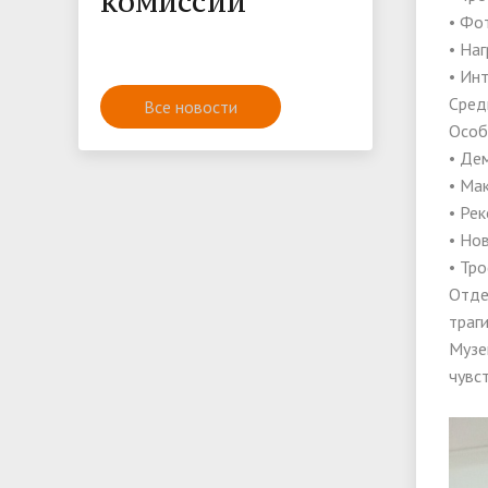
комиссии
• Фо
• На
• Ин
Сред
Все новости
Особ
• Де
• Ма
• Ре
• Но
• Тр
Отде
траг
Музе
чувс